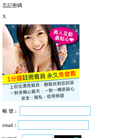
忘記密碼
X
帳 號︰
email︰