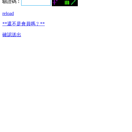
驗證碼︰
reload
**還不是會員嗎﹖**
確認送出